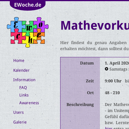
EWoche.de
Mathevorku
Hier findest du genau Angaben 
erhalten möchtest, dann solltest d
Home
Datum
1. April 202
Samstags 
Kalender
Information
Zeit
9:00 Uhr
bi
FAQ
Ort
48 - 210
Links
Awareness
Beschreibung
Der Mathevo
- im Unitem
Users
Gefühl dafü
Galerie
bzw. Lernt
hier
extra a