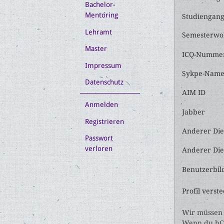
Bachelor-
Mentoring
Studiengan
Lehramt
Semesterwo
Master
ICQ-Numme
Impressum
Sykpe-Nam
Datenschutz
AIM ID
Anmelden
Jabber
Registrieren
Anderer Die
Passwort
verloren
Anderer Dien
Benutzerbil
Profil verst
Wir müssen 
Wenn du hCa