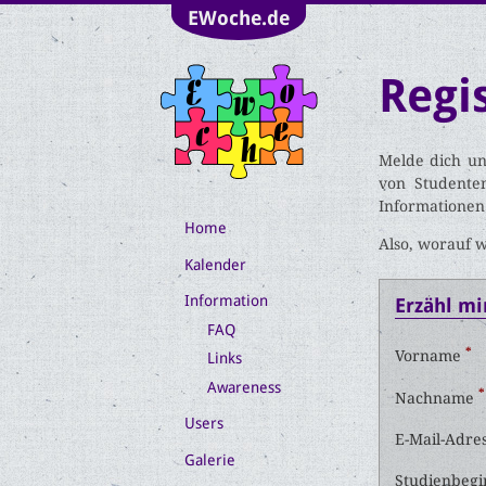
EWoche.de
Regi
Melde dich un
von Studenten
Informationen
Home
Also, worauf 
Kalender
Information
Erzähl mi
FAQ
*
Vorname
Links
Awareness
*
Nachname
Users
E-Mail-Adre
Galerie
Studienbeg