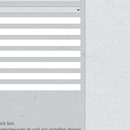
ch bist.
nup[at]ewoche.de
und wir erstellen deinen