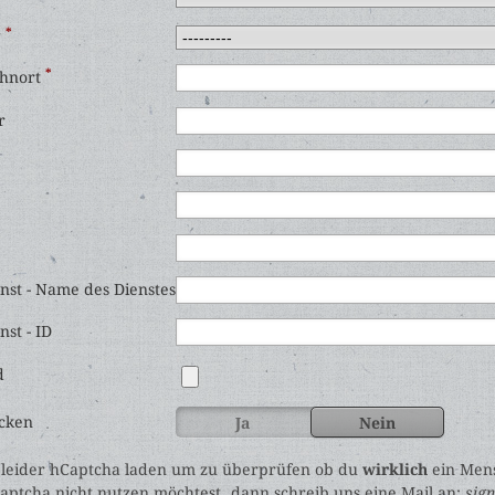
*
g
*
hnort
r
e
nst - Name des Dienstes
st - ID
d
ecken
Ja
Nein
leider hCaptcha laden um zu überprüfen ob du
wirklich
ein Mens
ptcha nicht nutzen möchtest, dann schreib uns eine Mail an:
sig